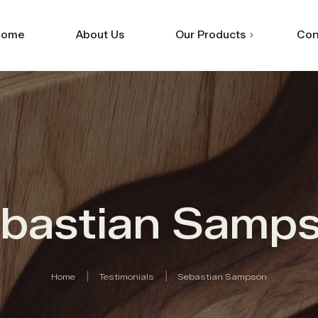
Home
About Us
Our Products
Con
Shuttering
Commercial
bastian Samp
Home
Testimonials
Sebastian Sampson